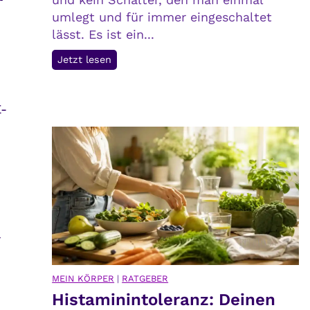
r
umlegt und für immer eingeschaltet
t
lässt. Es ist ein...
P
Jetzt lesen
o
s
E-
i
t
i
v
e
G
e
d
r
a
n
MEIN KÖRPER
|
RATGEBER
k
Histaminintoleranz: Deinen
e