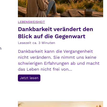
u
r
n
v
d
e
LEBENSWEISHEIT
i
r
Dankbarkeit verändert den
h
s
Blick auf die Gegenwart
r
t
e
e
Lesezeit ca.
3
Minuten
F
h
n
Dankbarkeit kann die Vergangenheit
o
t
nicht verändern. Sie nimmt uns keine
l
,
schwierigen Erfahrungen ab und macht
g
v
das Leben nicht frei von...
e
e
n
r
D
Jetzt lesen
s
a
t
n
e
k
h
b