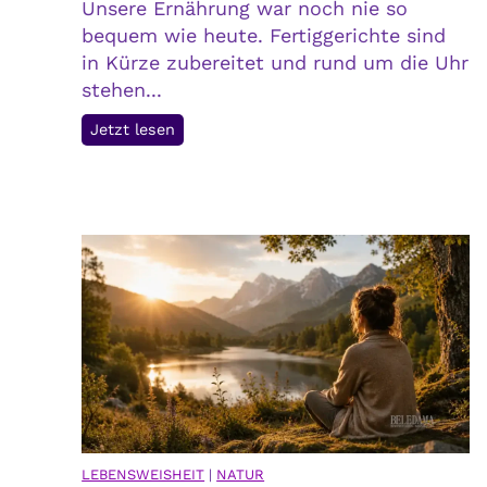
Unsere Ernährung war noch nie so
bequem wie heute. Fertiggerichte sind
in Kürze zubereitet und rund um die Uhr
stehen...
P
Jetzt lesen
r
e
i
s
d
e
r
B
e
q
u
e
LEBENSWEISHEIT
|
NATUR
m