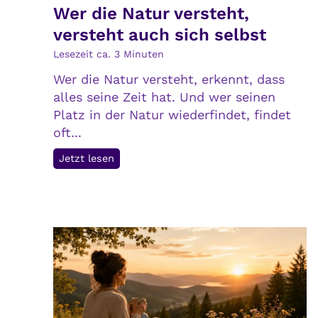
Wer die Natur versteht,
l
versteht auch sich selbst
i
c
Lesezeit ca.
3
Minuten
h
Wer die Natur versteht, erkennt, dass
k
alles seine Zeit hat. Und wer seinen
e
Platz in der Natur wiederfindet, findet
i
oft...
t
:
W
Jetzt lesen
E
e
r
r
n
d
ä
i
h
e
r
N
u
a
n
t
g
u