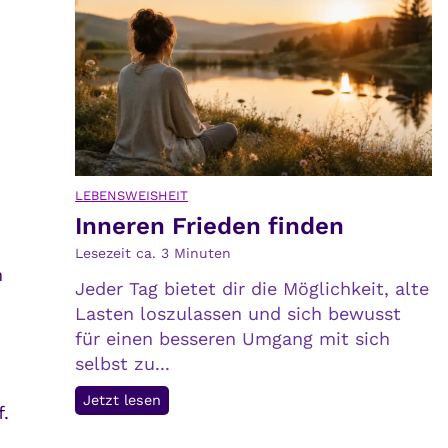
t
a
a
r
u
k
c
e
h
i
s
t
i
v
c
e
LEBENSWEISHEIT
h
r
Inneren Frieden finden
s
ä
e
n
Lesezeit ca.
3
Minuten
n
l
d
Jeder Tag bietet dir die Möglichkeit, alte
b
e
Lasten loszulassen und sich bewusst
s
r
für einen besseren Umgang mit sich
t
t
selbst zu...
d
I
Jetzt lesen
e
.
n
n