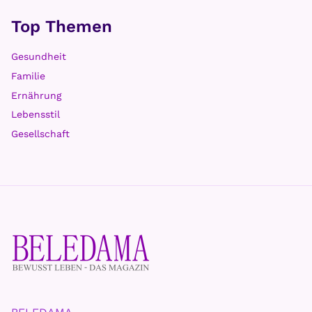
KÖRPER
LEBENSFREUDE
|
MEIN KÖRPER
|
MOTIVATION
|
WISSENSCHAFT
Dopamin: Das Hormon für
Antriebssteigerung und Motivation
Vom
30. Oktober 2021
Lesezeit ca.
3
Minuten
Dopamin ist der Botenstoff für Antrieb,
Motivation und Stimmung, ein Verwandter von
Adrenalin. Ein wichtiger Botenstoff, der für
eine Vielzahl von Funktionen im Gehirn
wichtig…