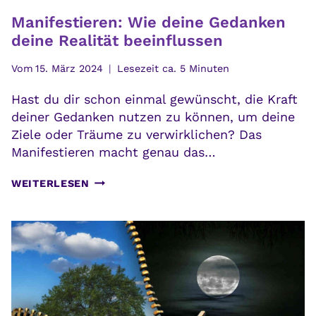
Manifestieren: Wie deine Gedanken
deine Realität beeinflussen
Vom
15. März 2024
Lesezeit ca.
5
Minuten
Hast du dir schon einmal gewünscht, die Kraft
deiner Gedanken nutzen zu können, um deine
Ziele oder Träume zu verwirklichen? Das
Manifestieren macht genau das…
MANIFESTIEREN:
WEITERLESEN
WIE
DEINE
GEDANKEN
DEINE
REALITÄT
BEEINFLUSSEN