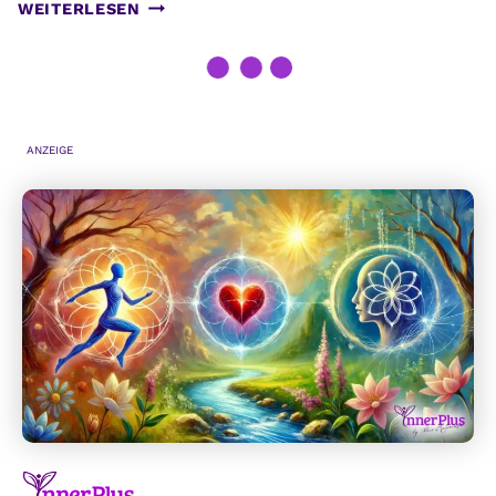
BIOHACKING
WEITERLESEN
FÜR
EINSTEIGER:
DAS
OPTIMUM
AUS
KÖRPER
UND
GEIST
HEILMETHODEN
|
NATUR
|
RATGEBER
|
WISSENSCHAFT
Der heimische Wald als Therapie
Vom
17. August 2022
Lesezeit ca.
4
Minuten
Der heimische Wald als Therapie, ist nicht