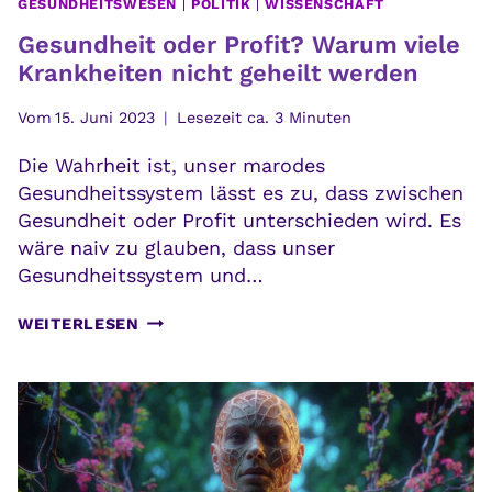
GESUNDHEITSWESEN
|
POLITIK
|
WISSENSCHAFT
Gesundheit oder Profit? Warum viele
Krankheiten nicht geheilt werden
Vom
15. Juni 2023
Lesezeit ca.
3
Minuten
Die Wahrheit ist, unser marodes
Gesundheitssystem lässt es zu, dass zwischen
Gesundheit oder Profit unterschieden wird. Es
wäre naiv zu glauben, dass unser
Gesundheitssystem und…
GESUNDHEIT
WEITERLESEN
ODER
PROFIT?
WARUM
VIELE
KRANKHEITEN
NICHT