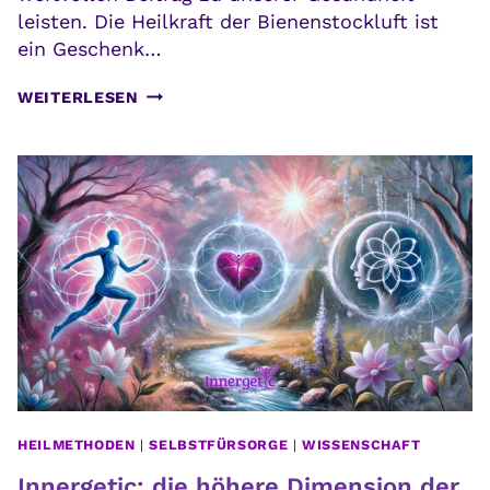
leisten. Die Heilkraft der Bienenstockluft ist
ein Geschenk…
BIENENSTOCKLUFT:
WEITERLESEN
DIE
HEILKRAFT
AUS
DEM
BIENENSTOCK
HEILMETHODEN
|
SELBSTFÜRSORGE
|
WISSENSCHAFT
Innergetic: die höhere Dimension der