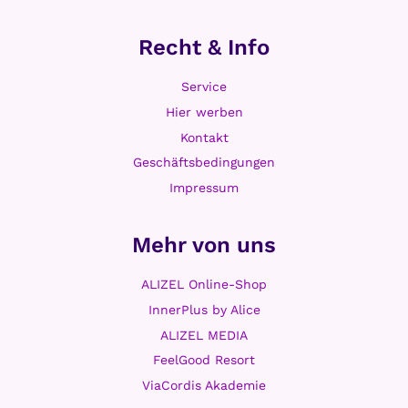
Serotonin: Ein Glückshormon und
Transmitter in unserem Körper
Vom
21. November 2021
Lesezeit ca.
4
Minuten
Zuständig für eine Vielzahl von wichtigen
Funktionen im menschlichen Körper. Serotonin
wird oft auch als „Glückshormon“ bezeichnet,
da es mit positiven Gefühlen wie Freude,
Glück…
SEROTONIN:
WEITERLESEN
EIN
GLÜCKSHORMON
UND
TRANSMITTER
IN
UNSEREM