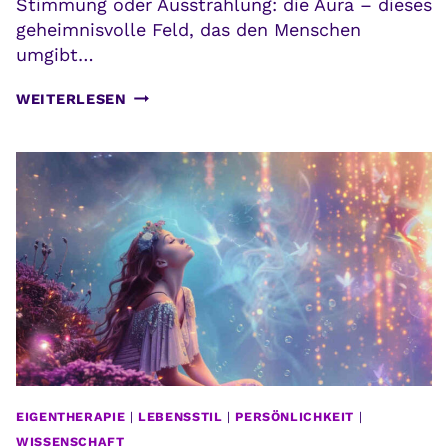
Stimmung oder Ausstrahlung: die Aura – dieses
geheimnisvolle Feld, das den Menschen
umgibt…
AURA:
WEITERLESEN
EINE
REISE
ZUR
ERKUNDUNG
DEINER
STRAHLENDEN
ENERGIE
EIGENTHERAPIE
|
LEBENSSTIL
|
PERSÖNLICHKEIT
|
WISSENSCHAFT