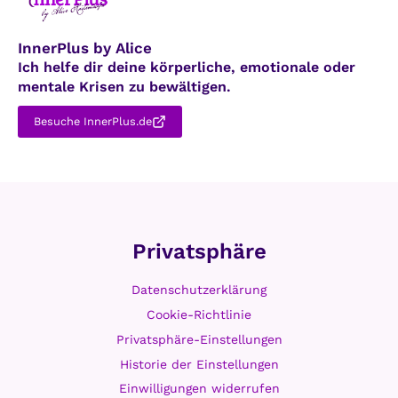
mehr nur ein Trend. Immer mehr Ärzte und
Wissenschaftler der Schulmedizin erkennen
den Wald als eine natürliche und…
DER
WEITERLESEN
HEIMISCHE
WALD
ALS
THERAPIE
LEBENSFREUDE
|
MEIN KÖRPER
|
WISSENSCHAFT