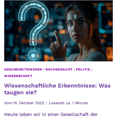
DEIN
LEBEN
BESTIMMEN
GESUNDHEITSWESEN
|
NACHGEDACHT
|
POLITIK
|
WISSENSCHAFT
Wissenschaftliche Erkenntnisse: Was
taugen sie?
Vom
15. Oktober 2023
Lesezeit ca.
1
Minute
Heute leben wir in einer Gesellschaft der