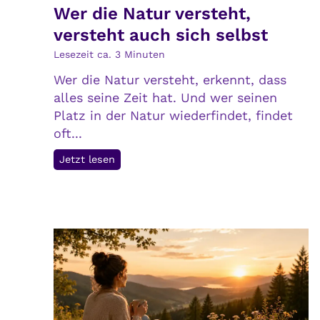
Wer die Natur versteht,
l
versteht auch sich selbst
i
c
Lesezeit ca.
3
Minuten
h
Wer die Natur versteht, erkennt, dass
k
alles seine Zeit hat. Und wer seinen
e
Platz in der Natur wiederfindet, findet
i
oft...
t
:
W
Jetzt lesen
E
e
r
r
n
d
ä
i
h
e
r
N
u
a
n
t
g
u