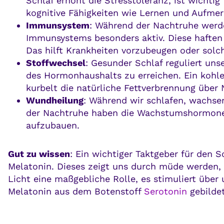
Schlaf erhöht die Stresstoleranz, ist wichti
kognitive Fähigkeiten wie Lernen und Aufmer
Immunsystem
: Während der Nachtruhe werde
Immunsystems besonders aktiv. Diese haften s
Das hilft Krankheiten vorzubeugen oder solch
Stoffwechsel
: Gesunder Schlaf reguliert uns
des Hormonhaushalts zu erreichen. Ein koh
kurbelt die natürliche Fettverbrennung über 
Wundheilung
: Während wir schlafen, wachse
der Nachtruhe haben die Wachstumshormone G
aufzubauen.
Gut zu wissen
: Ein wichtiger Taktgeber für den
Melatonin. Dieses zeigt uns durch müde werden, da
Licht eine maßgebliche Rolle, es stimuliert über
Melatonin aus dem Botenstoff
Serotonin
gebildet