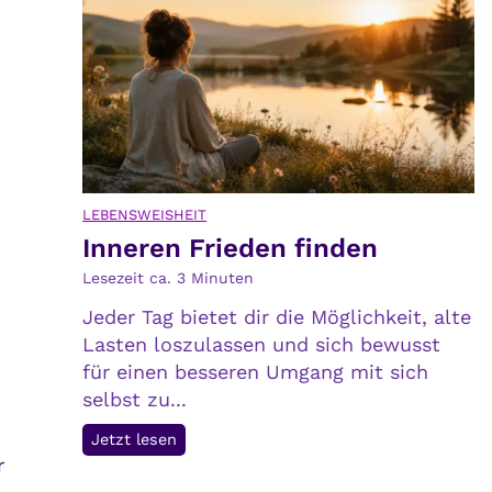
t
a
a
r
u
k
c
e
h
i
s
t
i
v
c
e
LEBENSWEISHEIT
h
r
Inneren Frieden finden
s
ä
e
n
Lesezeit ca.
3
Minuten
l
d
Jeder Tag bietet dir die Möglichkeit, alte
b
e
Lasten loszulassen und sich bewusst
s
r
für einen besseren Umgang mit sich
t
t
selbst zu...
d
I
Jetzt lesen
e
r
n
n