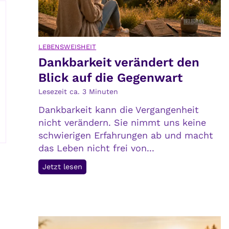
u
r
n
v
d
e
LEBENSWEISHEIT
i
r
Dankbarkeit verändert den
h
s
Blick auf die Gegenwart
r
t
e
e
Lesezeit ca.
3
Minuten
F
h
Dankbarkeit kann die Vergangenheit
o
t
nicht verändern. Sie nimmt uns keine
l
,
schwierigen Erfahrungen ab und macht
g
v
das Leben nicht frei von...
e
e
n
r
D
Jetzt lesen
s
a
t
n
e
k
h
b