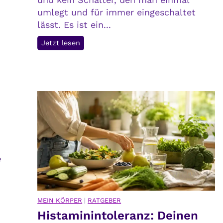
r
umlegt und für immer eingeschaltet
t
lässt. Es ist ein...
P
Jetzt lesen
o
s
i
t
i
v
e
G
e
e
d
a
n
MEIN KÖRPER
|
RATGEBER
k
Histaminintoleranz: Deinen
e