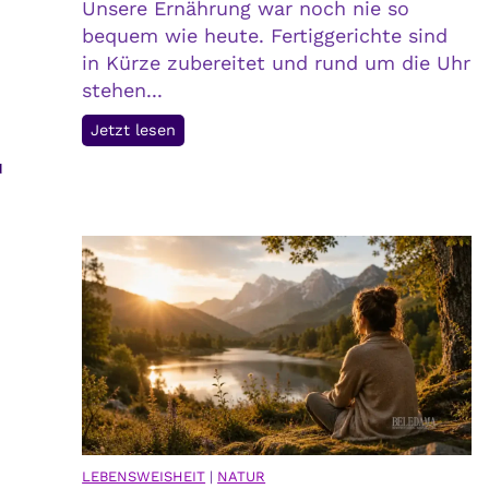
Unsere Ernährung war noch nie so
bequem wie heute. Fertiggerichte sind
in Kürze zubereitet und rund um die Uhr
stehen...
P
Jetzt lesen
r
u
e
i
s
d
e
r
B
e
q
u
e
LEBENSWEISHEIT
|
NATUR
m