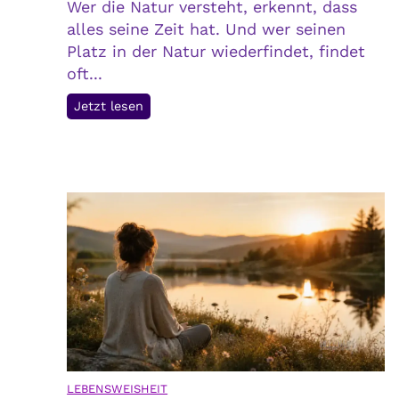
Wer die Natur versteht, erkennt, dass
alles seine Zeit hat. Und wer seinen
Platz in der Natur wiederfindet, findet
oft...
W
Jetzt lesen
e
r
d
i
e
N
a
t
u
r
v
e
LEBENSWEISHEIT
r