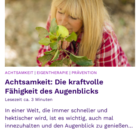
GENTHERAPIE
|
PRÄVENTION
GESUNDHEIT
|
R
t: Die kraftvolle
Du kanns
 des Augenblicks
lösen
nuten
Lesezeit ca.
3
, die immer schneller und
Innere Block
d, ist es wichtig, auch mal
Begleiter. 
 und den Augenblick zu genießen…
unseres Leb