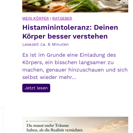
d
s
e
i
MEIN KÖRPER
|
RATGEBER
n
c
Histaminintoleranz: Deinen
f
h
Körper besser verstehen
i
s
n
e
Lesezeit ca.
6
Minuten
d
l
Es ist im Grunde eine Einladung des
e
b
Körpers, ein bisschen langsamer zu
n
s
machen, genauer hinzuschauen und sich
t
selbst wieder mehr...
H
Jetzt lesen
i
s
t
a
m
i