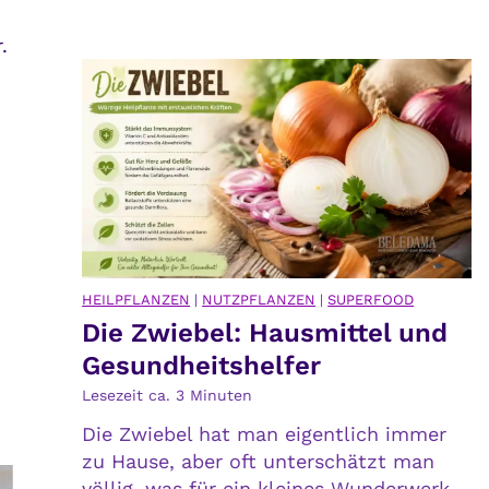
m
K
u
.
ö
s
r
s
p
t
e
m
r
e
b
h
e
r
s
T
s
r
e
HEILPFLANZEN
|
NUTZPFLANZEN
|
SUPERFOOD
ä
Die Zwiebel: Hausmittel und
r
u
v
Gesundheitshelfer
m
e
e
Lesezeit ca.
3
Minuten
r
h
Die Zwiebel hat man eigentlich immer
s
a
zu Hause, aber oft unterschätzt man
t
b
völlig, was für ein kleines Wunderwerk