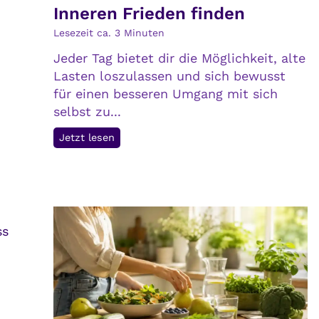
Inneren Frieden finden
s
t
Lesezeit ca.
3
Minuten
e
Jeder Tag bietet dir die Möglichkeit, alte
h
Lasten loszulassen und sich bewusst
t
für einen besseren Umgang mit sich
,
selbst zu...
v
I
Jetzt lesen
e
n
r
n
s
e
t
r
e
e
h
ss
n
t
F
a
r
u
i
c
e
h