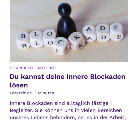
ATGEBER
MEIN KÖRPE
t deine innere Blockaden
Resilie
zu übe
Minuten
Lesezeit ca.
aden sind alltäglich lästige
In der he
Sie können uns in vielen Bereichen
ist Resili
ens behindern, sei es in der Arbeit,…
schwierig
und gestä