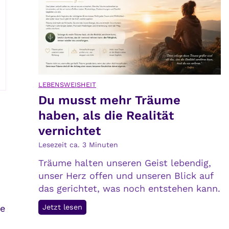
n
i
n
t
o
l
LEBENSWEISHEIT
e
Du musst mehr Träume
r
haben, als die Realität
a
n
vernichtet
z
Lesezeit ca.
3
Minuten
:
Träume halten unseren Geist lebendig,
D
unser Herz offen und unseren Blick auf
e
das gerichtet, was noch entstehen kann.
i
n
D
Jetzt lesen
ge
e
u
n