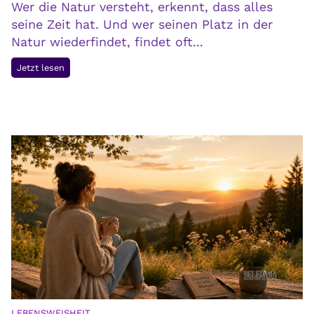
Wer die Natur versteht, erkennt, dass alles
e
seine Zeit hat. Und wer seinen Platz in der
i
Natur wiederfindet, findet oft...
t
:
W
Jetzt lesen
E
e
r
r
n
d
ä
i
h
e
r
N
u
a
n
t
g
u
u
r
n
v
d
e
i
r
h
s
LEBENSWEISHEIT