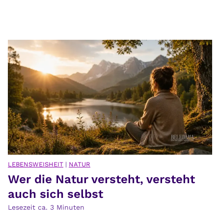
r
e
i
s
d
e
r
B
e
q
u
e
m
l
LEBENSWEISHEIT
|
NATUR
Wer die Natur versteht, versteht
i
c
auch sich selbst
h
Lesezeit ca.
3
Minuten
k