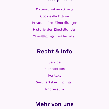
g
e
Datenschutzerklärung
e
s
n
Cookie-Richtlinie
s
Privatsphäre-Einstellungen
e
Historie der Einstellungen
r
Einwilligungen widerrufen
v
e
r
Recht & Info
s
t
Service
e
Hier werben
h
Kontakt
e
Geschäftsbedingungen
n
Impressum
Mehr von uns