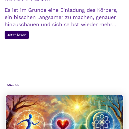
l
Es ist im Grunde eine Einladung des Körpers,
t
ein bisschen langsamer zu machen, genauer
i
hinzuschauen und sich selbst wieder mehr...
v
i
H
Jetzt lesen
e
i
r
s
e
t
n
a
:
m
D
i
e
n
ANZEIGE
i
i
n
n
i
t
n
o
n
l
e
e