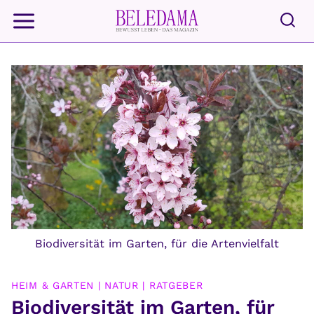
Zum
Inhalt
springen
Biodiversität im Garten, für die Artenvielfalt
HEIM & GARTEN
|
NATUR
|
RATGEBER
Biodiversität im Garten, für