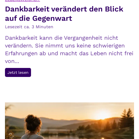
r
Dankbarkeit verändert den Blick
t
e
e
auf die Gegenwart
F
h
Lesezeit ca.
3
Minuten
o
t
l
Dankbarkeit kann die Vergangenheit nicht
,
g
verändern. Sie nimmt uns keine schwierigen
v
e
Erfahrungen ab und macht das Leben nicht frei
e
n
von...
r
s
D
Jetzt lesen
t
a
e
n
h
k
t
b
a
a
u
r
c
k
h
e
s