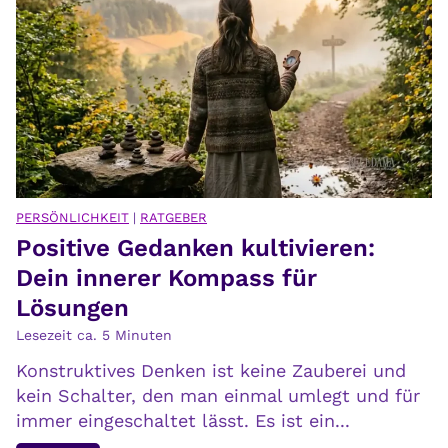
k
n
a
F
u
r
f
i
d
e
i
d
e
e
G
n
e
f
PERSÖNLICHKEIT
|
RATGEBER
g
Positive Gedanken kultivieren:
i
e
n
Dein innerer Kompass für
n
d
Lösungen
w
e
Lesezeit ca.
5
Minuten
a
n
r
Konstruktives Denken ist keine Zauberei und
t
kein Schalter, den man einmal umlegt und für
immer eingeschaltet lässt. Es ist ein...