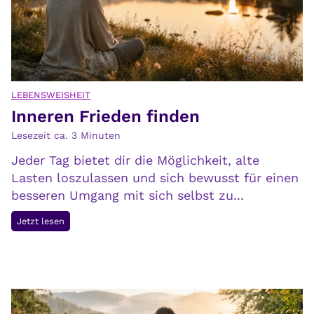
i
i
t
c
v
h
e
s
r
e
ä
LEBENSWEISHEIT
l
Inneren Frieden finden
n
b
d
Lesezeit ca.
3
Minuten
s
e
t
Jeder Tag bietet dir die Möglichkeit, alte
r
Lasten loszulassen und sich bewusst für einen
t
besseren Umgang mit sich selbst zu...
d
e
I
Jetzt lesen
n
n
B
n
l
e
i
r
c
e