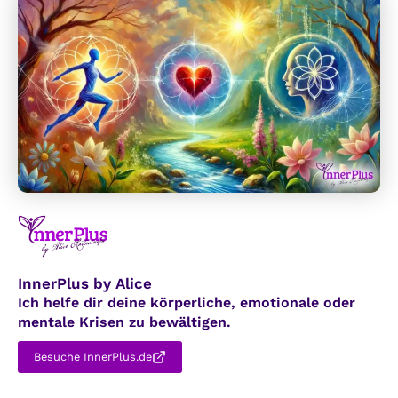
n
i
t
n
o
n
l
e
e
r
r
e
a
r
n
K
z
o
:
m
D
p
e
a
i
InnerPlus by Alice
s
n
Ich helfe dir deine körperliche, emotionale oder
s
e
mentale Krisen zu bewältigen.
f
n
ü
Besuche InnerPlus.de
K
r
ö
L