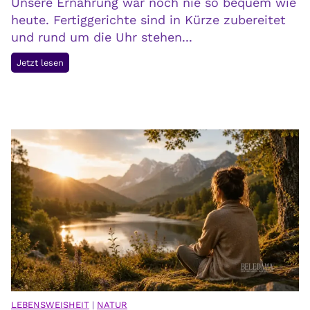
Unsere Ernährung war noch nie so bequem wie
heute. Fertiggerichte sind in Kürze zubereitet
und rund um die Uhr stehen...
P
Jetzt lesen
r
e
i
s
d
e
r
B
e
q
u
e
m
l
LEBENSWEISHEIT
|
NATUR