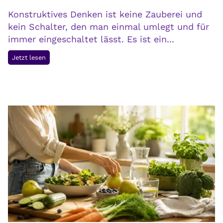
r
Konstruktives Denken ist keine Zauberei und
t
kein Schalter, den man einmal umlegt und für
immer eingeschaltet lässt. Es ist ein...
P
Jetzt lesen
o
s
i
t
i
v
e
G
e
d
a
n
k