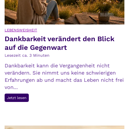
r
n
v
d
e
i
r
h
s
LEBENSWEISHEIT
r
Dankbarkeit verändert den Blick
t
e
e
auf die Gegenwart
F
h
Lesezeit ca.
3
Minuten
o
t
l
Dankbarkeit kann die Vergangenheit nicht
,
g
verändern. Sie nimmt uns keine schwierigen
v
e
Erfahrungen ab und macht das Leben nicht frei
e
n
von...
r
s
D
Jetzt lesen
t
a
e
n
h
k
t
b