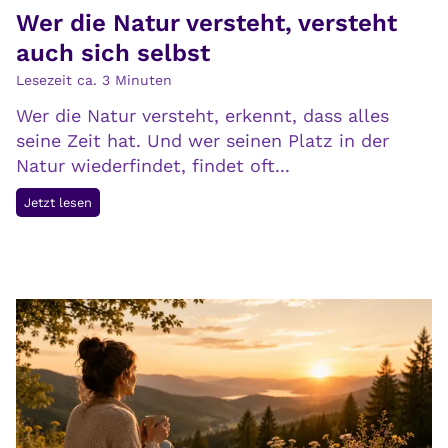
Wer die Natur versteht, versteht
i
c
auch sich selbst
h
Lesezeit ca.
3
Minuten
k
Wer die Natur versteht, erkennt, dass alles
e
seine Zeit hat. Und wer seinen Platz in der
i
Natur wiederfindet, findet oft...
t
:
W
Jetzt lesen
E
e
r
r
n
d
ä
i
h
e
r
N
u
a
n
t
g
u
u