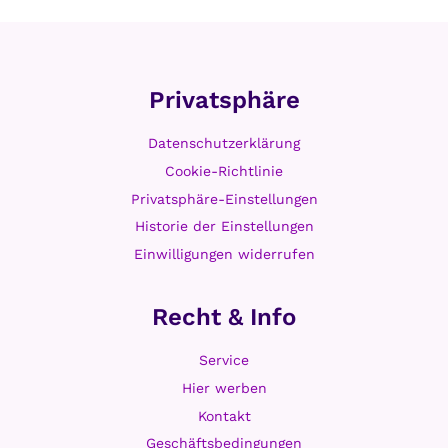
r
ö
p
s
e
u
r
Privatsphäre
n
b
g
e
Datenschutzerklärung
e
s
n
Cookie-Richtlinie
s
Privatsphäre-Einstellungen
e
Historie der Einstellungen
r
Einwilligungen widerrufen
v
e
r
Recht & Info
s
t
Service
e
Hier werben
h
Kontakt
e
Geschäftsbedingungen