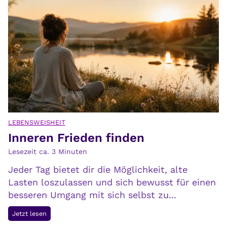
a
a
u
r
c
k
h
e
s
i
i
t
c
v
h
e
s
r
e
ä
LEBENSWEISHEIT
l
Inneren Frieden finden
n
b
d
Lesezeit ca.
3
Minuten
s
e
t
Jeder Tag bietet dir die Möglichkeit, alte
r
Lasten loszulassen und sich bewusst für einen
t
besseren Umgang mit sich selbst zu...
d
e
I
Jetzt lesen
n
n