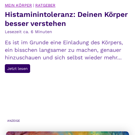
e
MEIN KÖRPER
|
RATGEBER
Histaminintoleranz: Deinen Körper
n
k
besser verstehen
u
Lesezeit ca.
6
Minuten
l
Es ist im Grunde eine Einladung des Körpers,
t
ein bisschen langsamer zu machen, genauer
i
hinzuschauen und sich selbst wieder mehr...
v
i
H
Jetzt lesen
e
i
r
s
e
t
n
a
:
m
D
i
e
n
ANZEIGE
i
i
n