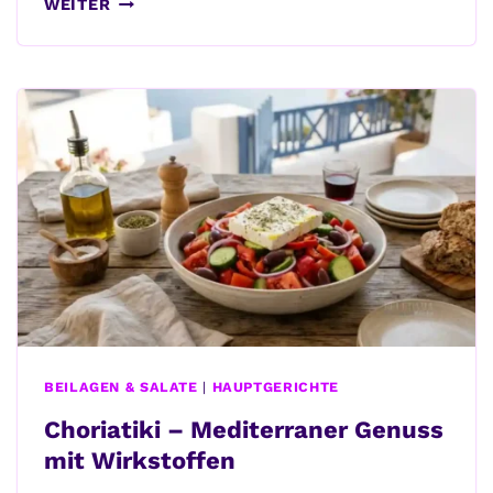
ZUCCHINI-
WEITER
SCHIFFCHEN
AUF
BRENNNESSEL-
WALNUSS-
PESTO
BEILAGEN & SALATE
|
HAUPTGERICHTE
Choriatiki – Mediterraner Genuss
mit Wirkstoffen