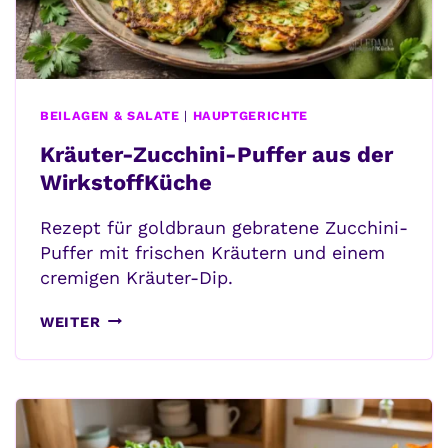
BEILAGEN & SALATE
|
HAUPTGERICHTE
Kräuter-Zucchini-Puffer aus der
WirkstoffKüche
Rezept für goldbraun gebratene Zucchini-
Puffer mit frischen Kräutern und einem
cremigen Kräuter-Dip.
KRÄUTER-
WEITER
ZUCCHINI-
PUFFER
AUS
DER
WIRKSTOFFKÜCHE