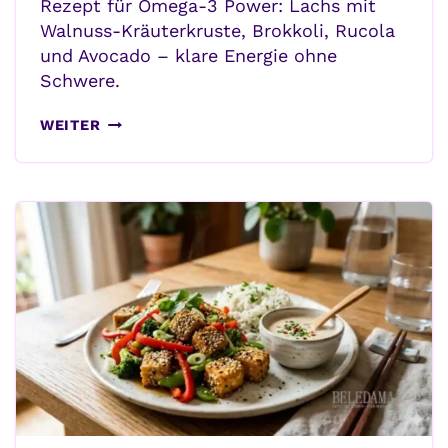
Rezept für Omega-3 Power: Lachs mit
Walnuss-Kräuterkruste, Brokkoli, Rucola
und Avocado – klare Energie ohne
Schwere.
LACHS
WEITER
MIT
WALNUSS-
KRÄUTERKRUSTE
–
OMEGA-
3
PERFORMANCE
TELLER