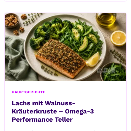
AUF
BROT
–
PERFEKTES
WOHLFÜHLESSEN
HAUPTGERICHTE
Lachs mit Walnuss-
Kräuterkruste – Omega-3
Performance Teller