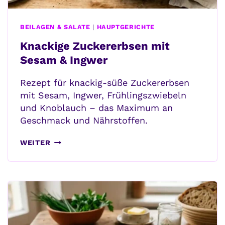
BEILAGEN & SALATE
|
HAUPTGERICHTE
Knackige Zuckererbsen mit
Sesam & Ingwer
Rezept für knackig-süße Zuckererbsen
mit Sesam, Ingwer, Frühlingszwiebeln
und Knoblauch – das Maximum an
Geschmack und Nährstoffen.
KNACKIGE
WEITER
ZUCKERERBSEN
MIT
SESAM
&
INGWER