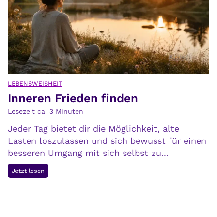
t
u
r
v
e
r
s
LEBENSWEISHEIT
Inneren Frieden finden
t
e
Lesezeit ca.
3
Minuten
h
Jeder Tag bietet dir die Möglichkeit, alte
t
Lasten loszulassen und sich bewusst für einen
,
besseren Umgang mit sich selbst zu...
v
e
I
Jetzt lesen
r
n
s
n
t
e
e