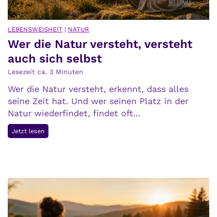
LEBENSWEISHEIT
|
NATUR
Wer die Natur versteht, versteht
auch sich selbst
Lesezeit ca.
3
Minuten
Wer die Natur versteht, erkennt, dass alles
seine Zeit hat. Und wer seinen Platz in der
Natur wiederfindet, findet oft...
W
Jetzt lesen
e
r
d
i
e
N
a