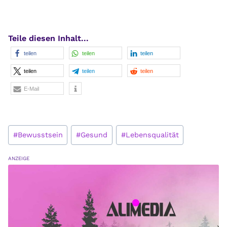
Teile diesen Inhalt...
teilen
teilen
teilen
teilen
teilen
teilen
E-Mail
Schlagworte:
#
Bewusstsein
#
Gesund
#
Lebensqualität
ANZEIGE