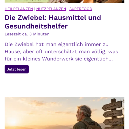
ä
r
u
HEILPFLANZEN
|
NUTZPFLANZEN
|
SUPERFOOD
v
Die Zwiebel: Hausmittel und
m
e
e
Gesundheitshelfer
r
h
Lesezeit ca.
3
Minuten
s
a
t
Die Zwiebel hat man eigentlich immer zu
b
e
Hause, aber oft unterschätzt man völlig, was
e
h
für ein kleines Wunderwerk sie eigentlich...
n
e
,
D
Jetzt lesen
n
a
i
l
e
s
Z
d
w
i
i
e
e
R
b
e
e