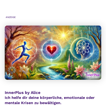
u
e
n
r
d
k
ANZEIGE
h
e
e
n
i
n
t
t
s
k
h
e
e
i
l
n
f
A
e
l
r
t
e
InnerPlus by Alice
r
Ich helfe dir deine körperliche, emotionale oder
mentale Krisen zu bewältigen.