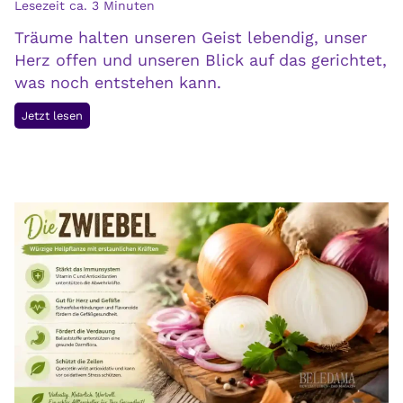
Lesezeit ca.
3
Minuten
:
Träume halten unseren Geist lebendig, unser
D
Herz offen und unseren Blick auf das gerichtet,
e
was noch entstehen kann.
i
n
D
Jetzt lesen
e
u
n
m
K
u
ö
s
r
s
p
t
e
m
r
e
b
h
e
r
s
T
s
r
e