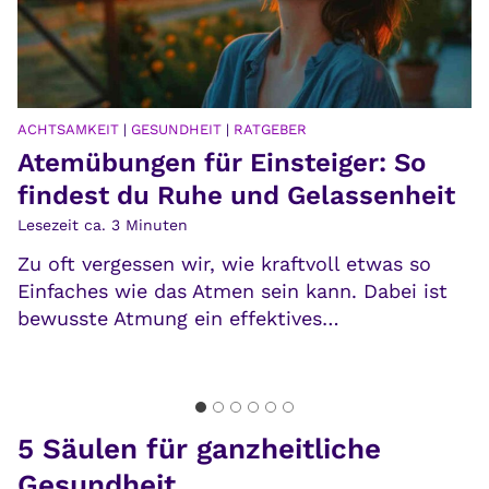
ACHTSAMKEIT
|
NACHGEDACHT
|
PRÄVENTION
|
RATGEBER
Digital Detox: Urlaub vom Handy &
Co.
Lesezeit ca.
3
Minuten
Wenn du dein Leben wieder haben willst,
solltest du diesen Artikel über Digital Detox
lesen. Das Smartphone & Co. haben…
…
5 Säulen für ganzheitliche
Gesundheit