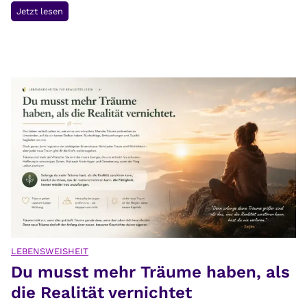
H
Jetzt lesen
i
s
t
a
m
i
n
i
n
t
o
l
e
r
LEBENSWEISHEIT
Du musst mehr Träume haben, als
a
n
die Realität vernichtet
z