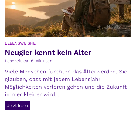
a
l
l
:
i
H
t
a
ä
u
t
s
LEBENSWEISHEIT
v
Neugier kennt kein Alter
m
e
i
Lesezeit ca.
6
Minuten
r
t
n
Viele Menschen fürchten das Älterwerden. Sie
t
i
glauben, dass mit jedem Lebensjahr
e
c
Möglichkeiten verloren gehen und die Zukunft
l
h
immer kleiner wird...
u
t
n
N
Jetzt lesen
e
d
e
t
G
u
e
g
s
i