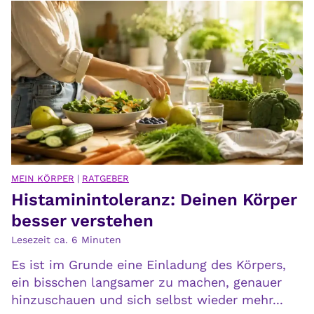
r
h
e
t
n
a
F
u
r
c
i
h
e
s
d
i
e
c
n
h
f
MEIN KÖRPER
|
RATGEBER
s
Histaminintoleranz: Deinen Körper
i
e
n
besser verstehen
l
d
Lesezeit ca.
6
Minuten
b
e
s
Es ist im Grunde eine Einladung des Körpers,
n
t
ein bisschen langsamer zu machen, genauer
hinzuschauen und sich selbst wieder mehr...