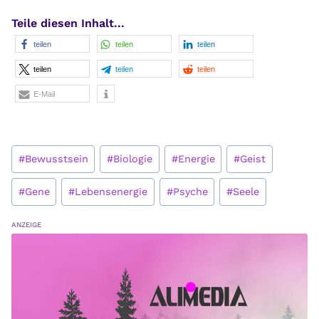
Teile diesen Inhalt...
teilen
teilen
teilen
teilen
teilen
teilen
E-Mail
Schlagworte:
#
Bewusstsein
#
Biologie
#
Energie
#
Geist
#
Gene
#
Lebensenergie
#
Psyche
#
Seele
ANZEIGE