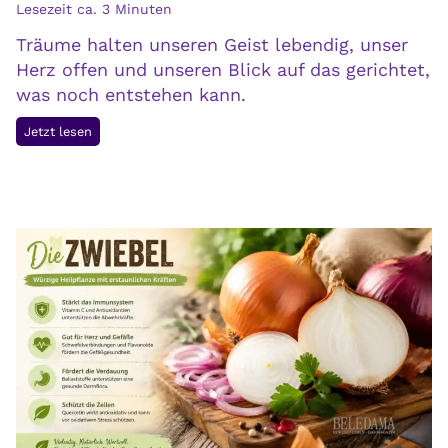
Lesezeit ca.
3
Minuten
:
Träume halten unseren Geist lebendig, unser
D
Herz offen und unseren Blick auf das gerichtet,
e
was noch entstehen kann.
i
n
D
Jetzt lesen
e
u
n
m
K
u
ö
s
r
s
p
t
e
m
r
e
b
h
e
r
s
T
s
r
e