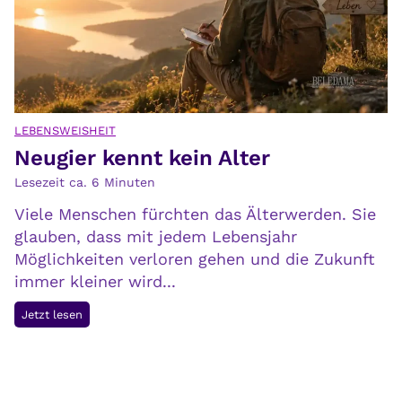
a
l
l
:
i
H
t
a
ä
u
t
s
LEBENSWEISHEIT
v
Neugier kennt kein Alter
m
e
i
Lesezeit ca.
6
Minuten
r
t
n
Viele Menschen fürchten das Älterwerden. Sie
t
i
glauben, dass mit jedem Lebensjahr
e
c
Möglichkeiten verloren gehen und die Zukunft
l
h
immer kleiner wird...
u
t
n
N
Jetzt lesen
e
d
e
t
G
u
e
g
s