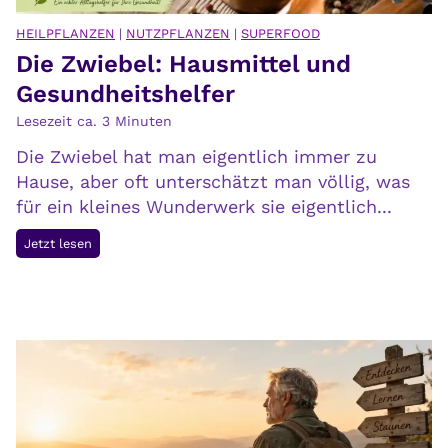
ä
r
u
HEILPFLANZEN
|
NUTZPFLANZEN
|
SUPERFOOD
v
Die Zwiebel: Hausmittel und
m
e
e
Gesundheitshelfer
r
h
Lesezeit ca.
3
Minuten
s
a
t
Die Zwiebel hat man eigentlich immer zu
b
e
Hause, aber oft unterschätzt man völlig, was
e
h
für ein kleines Wunderwerk sie eigentlich...
n
e
,
D
Jetzt lesen
n
a
i
l
e
s
Z
d
w
i
i
e
e
R
b
e
e