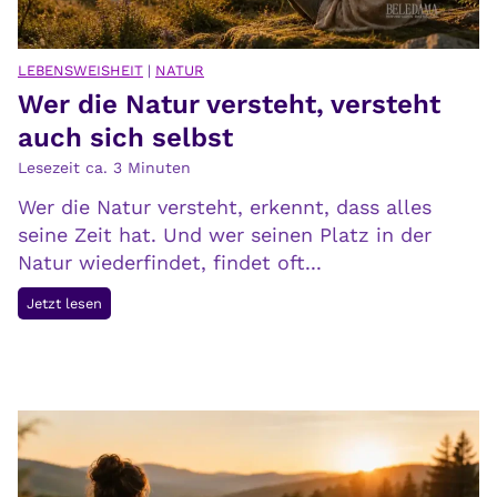
LEBENSWEISHEIT
|
NATUR
Wer die Natur versteht, versteht
auch sich selbst
Lesezeit ca.
3
Minuten
Wer die Natur versteht, erkennt, dass alles
seine Zeit hat. Und wer seinen Platz in der
Natur wiederfindet, findet oft...
W
Jetzt lesen
e
r
d
i
e
N
a