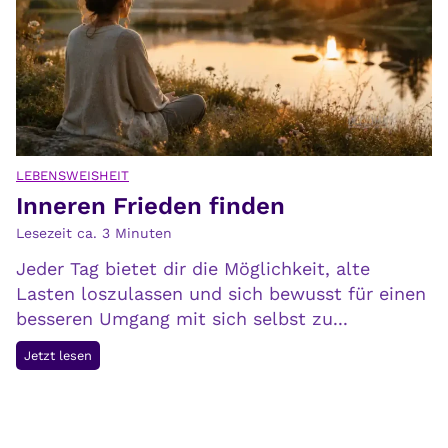
t
u
r
v
e
r
s
LEBENSWEISHEIT
Inneren Frieden finden
t
e
Lesezeit ca.
3
Minuten
h
Jeder Tag bietet dir die Möglichkeit, alte
t
Lasten loszulassen und sich bewusst für einen
,
besseren Umgang mit sich selbst zu...
v
e
I
Jetzt lesen
r
n
s
n
t
e