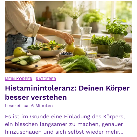
e
r
h
e
t
n
a
F
u
r
c
i
h
e
s
d
i
e
c
n
h
f
MEIN KÖRPER
|
RATGEBER
s
Histaminintoleranz: Deinen Körper
i
e
n
besser verstehen
l
d
Lesezeit ca.
6
Minuten
b
e
s
Es ist im Grunde eine Einladung des Körpers,
n
t
ein bisschen langsamer zu machen, genauer
hinzuschauen und sich selbst wieder mehr...