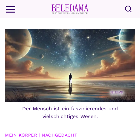
Zum
Inhalt
springen
Der Mensch ist ein faszinierendes und
vielschichtiges Wesen.
MEIN KÖRPER
|
NACHGEDACHT