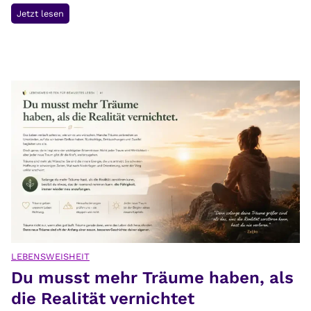
H
Jetzt lesen
i
s
t
a
m
i
n
i
n
t
o
l
e
r
LEBENSWEISHEIT
Du musst mehr Träume haben, als
a
n
die Realität vernichtet
z