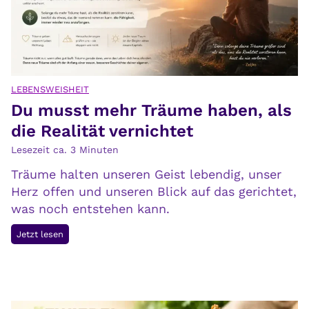
n
t
o
l
e
r
LEBENSWEISHEIT
Du musst mehr Träume haben, als
a
n
die Realität vernichtet
z
Lesezeit ca.
3
Minuten
:
Träume halten unseren Geist lebendig, unser
D
Herz offen und unseren Blick auf das gerichtet,
e
was noch entstehen kann.
i
n
D
Jetzt lesen
e
u
n
m
K
u
ö
s