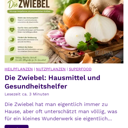
r
s
p
t
e
m
r
e
b
h
e
r
s
T
s
r
e
ä
r
u
HEILPFLANZEN
|
NUTZPFLANZEN
|
SUPERFOOD
v
Die Zwiebel: Hausmittel und
m
e
e
Gesundheitshelfer
r
h
Lesezeit ca.
3
Minuten
s
a
t
Die Zwiebel hat man eigentlich immer zu
b
e
Hause, aber oft unterschätzt man völlig, was
e
h
für ein kleines Wunderwerk sie eigentlich...
n
e
,