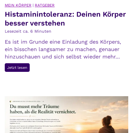
h
f
MEIN KÖRPER
|
RATGEBER
s
Histaminintoleranz: Deinen Körper
i
e
n
besser verstehen
l
d
Lesezeit ca.
6
Minuten
b
e
s
Es ist im Grunde eine Einladung des Körpers,
n
t
ein bisschen langsamer zu machen, genauer
hinzuschauen und sich selbst wieder mehr...
H
Jetzt lesen
i
s
t
a
m
i
n
i