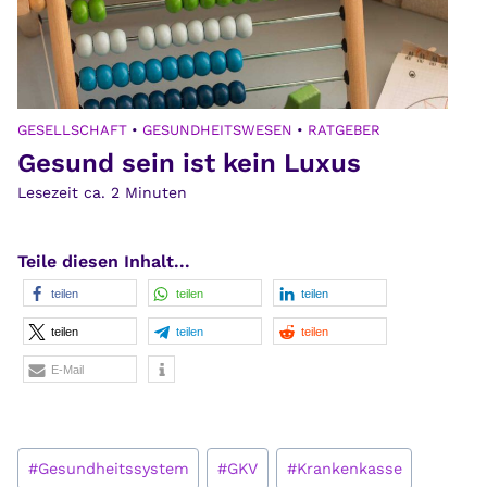
GESELLSCHAFT
•
GESUNDHEITSWESEN
•
RATGEBER
Gesund sein ist kein Luxus
Lesezeit ca.
2
Minuten
Teile diesen Inhalt...
teilen
teilen
teilen
teilen
teilen
teilen
E-Mail
Schlagworte:
#
Gesundheitssystem
#
GKV
#
Krankenkasse