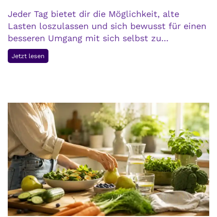
h
Jeder Tag bietet dir die Möglichkeit, alte
t
Lasten loszulassen und sich bewusst für einen
,
besseren Umgang mit sich selbst zu...
v
e
I
Jetzt lesen
r
n
s
n
t
e
e
r
h
e
t
n
a
F
u
r
c
i
h
e
s
d
i
e
c
n