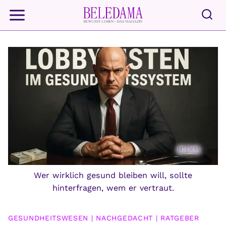
Zum
Inhalt
springen
Wer wirklich gesund bleiben will, sollte
hinterfragen, wem er vertraut.
GESUNDHEITSWESEN
|
NACHGEDACHT
|
RATGEBER