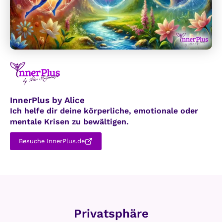
e
i
l
n
f
A
e
l
r
t
e
r
InnerPlus by Alice
Ich helfe dir deine körperliche, emotionale oder
mentale Krisen zu bewältigen.
Besuche InnerPlus.de
Privatsphäre