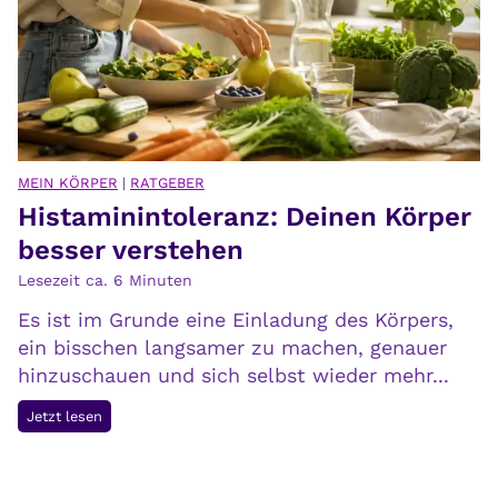
G
e
d
a
n
k
e
MEIN KÖRPER
|
RATGEBER
Histaminintoleranz: Deinen Körper
n
k
besser verstehen
u
Lesezeit ca.
6
Minuten
l
Es ist im Grunde eine Einladung des Körpers,
t
ein bisschen langsamer zu machen, genauer
i
hinzuschauen und sich selbst wieder mehr...
v
i
H
Jetzt lesen
e
i
r
s
e