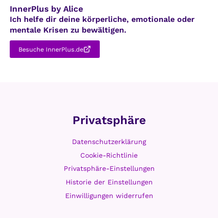
i
InnerPlus by Alice
s
n
Ich helfe dir deine körperliche, emotionale oder
s
e
mentale Krisen zu bewältigen.
f
n
ü
Besuche InnerPlus.de
K
r
ö
L
r
ö
p
s
e
u
r
Privatsphäre
n
b
g
e
Datenschutzerklärung
e
s
n
Cookie-Richtlinie
s
Privatsphäre-Einstellungen
e
Historie der Einstellungen
r
Einwilligungen widerrufen
v
e