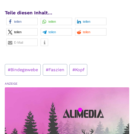
Teile diesen Inhalt...
teilen
teilen
teilen
teilen
teilen
teilen
E-Mail
Schlagworte:
#
Bindegewebe
#
Faszien
#
Kopf
ANZEIGE