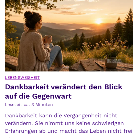
i
h
e
r
N
u
a
n
t
g
u
u
r
n
v
d
e
i
r
h
s
LEBENSWEISHEIT
r
Dankbarkeit verändert den Blick
t
e
e
auf die Gegenwart
F
h
Lesezeit ca.
3
Minuten
o
t
l
Dankbarkeit kann die Vergangenheit nicht
,
g
verändern. Sie nimmt uns keine schwierigen
v
e
Erfahrungen ab und macht das Leben nicht frei
e
n