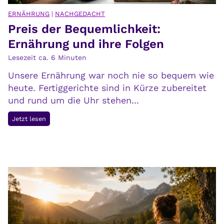
ERNÄHRUNG
|
NACHGEDACHT
Preis der Bequemlichkeit:
Ernährung und ihre Folgen
Lesezeit ca.
6
Minuten
Unsere Ernährung war noch nie so bequem wie
heute. Fertiggerichte sind in Kürze zubereitet
und rund um die Uhr stehen...
P
Jetzt lesen
r
e
i
s
d
e
r
B