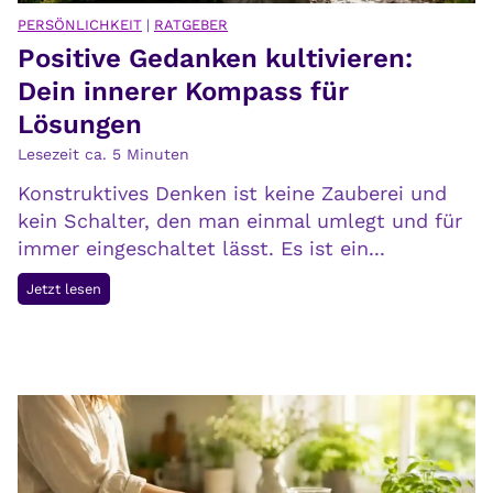
e
f
PERSÖNLICHKEIT
|
RATGEBER
g
Positive Gedanken kultivieren:
i
e
n
Dein innerer Kompass für
n
d
Lösungen
w
e
Lesezeit ca.
5
Minuten
a
n
r
Konstruktives Denken ist keine Zauberei und
t
kein Schalter, den man einmal umlegt und für
immer eingeschaltet lässt. Es ist ein...
P
Jetzt lesen
o
s
i
t
i
v
e