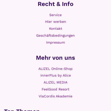
r
Recht & Info
s
t
Service
e
Hier werben
h
Kontakt
e
Geschäftsbedingungen
n
Impressum
Mehr von uns
ALIZEL Online-Shop
InnerPlus by Alice
ALIZEL MEDIA
FeelGood Resort
ViaCordis Akademie