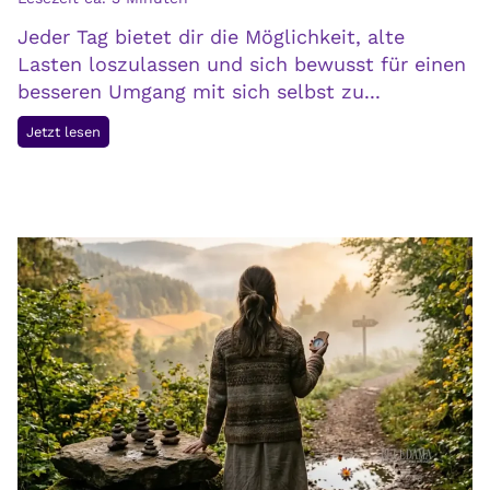
s
e
t
Jeder Tag bietet dir die Möglichkeit, alte
r
Lasten loszulassen und sich bewusst für einen
t
besseren Umgang mit sich selbst zu...
d
e
I
Jetzt lesen
n
n
B
n
l
e
i
r
c
e
k
n
a
F
u
r
f
i
d
e
i
d
e
e
G
n