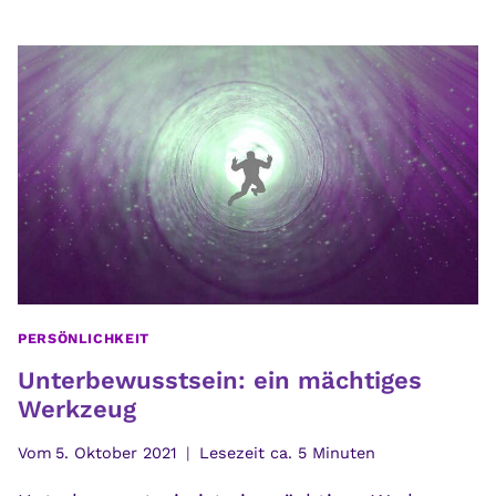
DES
LEBENS:
DU
ERNTEST,
WAS
DU
IN
WAHRHEIT
BIST
PERSÖNLICHKEIT
Unterbewusstsein: ein mächtiges
Werkzeug
Vom
5. Oktober 2021
Lesezeit ca.
5
Minuten