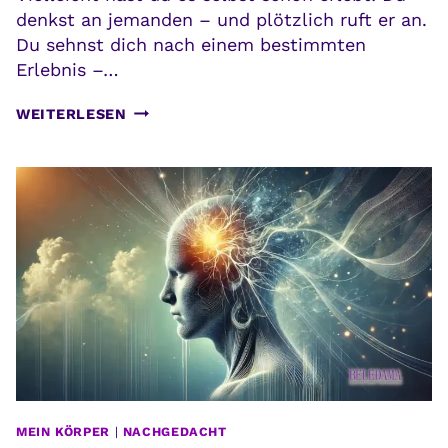
denkst an jemanden – und plötzlich ruft er an.
Du sehnst dich nach einem bestimmten
Erlebnis –…
RESONANZGESETZ:
WEITERLESEN
WIE
DAS
GESETZ
DER
ANZIEHUNG
FUNKTIONIERT
MEIN KÖRPER
|
NACHGEDACHT