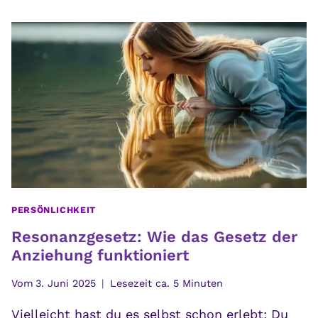
KULTIVIEREN:
DEIN
INNERER
KOMPASS
FÜR
LÖSUNGEN
PERSÖNLICHKEIT
Resonanzgesetz: Wie das Gesetz der
Anziehung funktioniert
Vom
3. Juni 2025
Lesezeit ca.
5
Minuten
Vielleicht hast du es selbst schon erlebt: Du