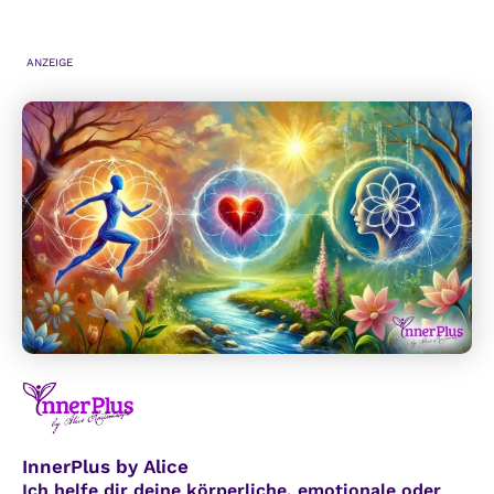
EINKAUFEN:
NACHHALTIGE
KONSUMTIPPS
ANZEIGE
FÜR
EINE
BESSERE
ZUKUNFT
InnerPlus by Alice
Ich helfe dir deine körperliche, emotionale oder