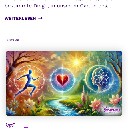
bestimmte Dinge, in unserem Garten des…
GARTEN
WEITERLESEN
DES
LEBENS:
DU
ANZEIGE
ERNTEST,
WAS
DU
IN
WAHRHEIT
BIST