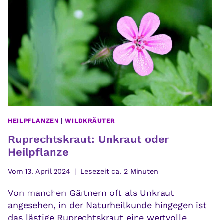
WICHTIG
FÜR
UNS
IST
HEILPFLANZEN
|
WILDKRÄUTER
Ruprechtskraut: Unkraut oder
Heilpflanze
Vom
13. April 2024
Lesezeit ca.
2
Minuten
Von manchen Gärtnern oft als Unkraut
angesehen, in der Naturheilkunde hingegen ist
das lästige Ruprechtskraut eine wertvolle